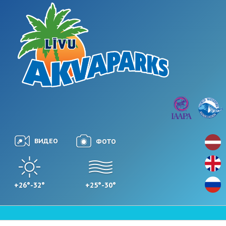
ВИДЕО
ФОТО
+26°-32°
+25°-30°