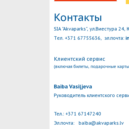
Контакты
SIA "Akvaparks", ул.Виестура 24,
Tел. +371 67755636, эл.почта:
i
Клиентский сервис
(включая билеты, подарочные карты
Baiba Vasiļjeva
Руководитель клиентского серв
Тел.: +371 67147240
Эл.почта: baiba@akvaparks.lv