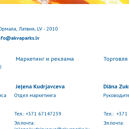
 Юрмала, Латвия, LV - 2010
nfo@akvaparks.lv
Маркетинг и реклама
Торговля
)
Jeļena Kudrjavceva
Diāna Zuk
иса
Отдел маркетинга
Руководите
Тел.: +371 67147239
Тел.: +371
Эл.почта:
Эл.почта: 