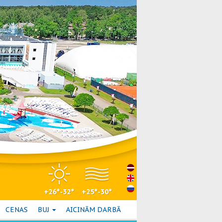
+26°-32°
+25°-30°
CENAS
BUJ
AICINĀM DARBĀ