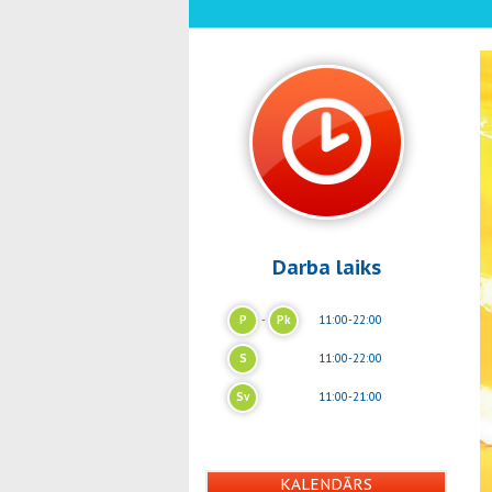
Darba laiks
P
-
Pk
11:00-22:00
S
11:00-22:00
Sv
11:00-21:00
KALENDĀRS