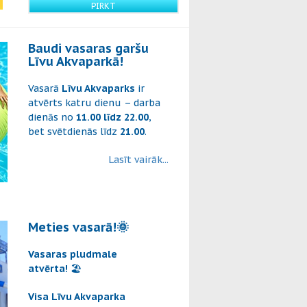
PIRKT
Baudi vasaras garšu
Līvu Akvaparkā!
Vasarā
Līvu Akvaparks
ir
atvērts katru dienu – darba
dienās no
11.00 līdz 22.00
,
bet svētdienās līdz
21.00
.
Lasīt vairāk...
Meties vasarā!🌞
Vasaras pludmale
atvērta!
🏖️
Visa Līvu Akvaparka