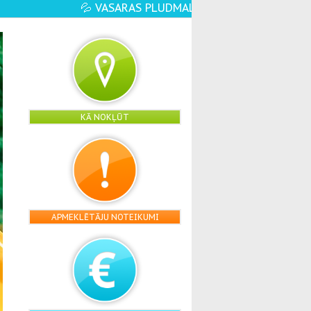
E ATVĒRTA☀️🏖️ - VĒL VAIRĀK ŪDENS PRIEKU,
KĀ NOKĻŪT
APMEKLĒTĀJU NOTEIKUMI