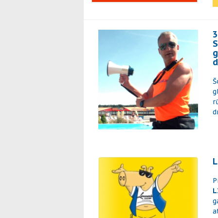
3
S
g
d
Š
g
r
d
L
P
L
g
a