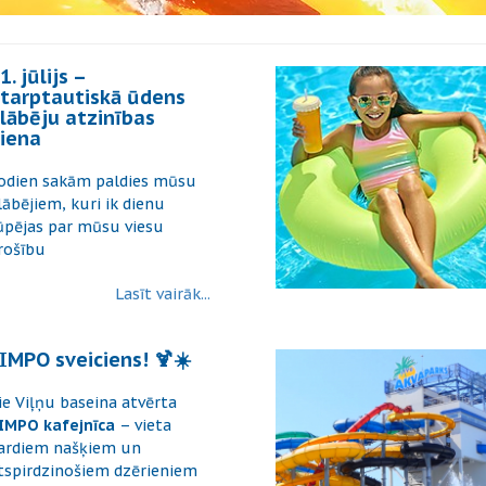
1. jūlijs –
tarptautiskā ūdens
lābēju atzinības
iena
odien sakām paldies mūsu
lābējiem, kuri ik dienu
ūpējas par mūsu viesu
rošību
Lasīt vairāk...
IMPO sveiciens! 🍹☀️
ie Viļņu baseina atvērta
IMPO kafejnīca
– vieta
ardiem našķiem un
tspirdzinošiem dzērieniem