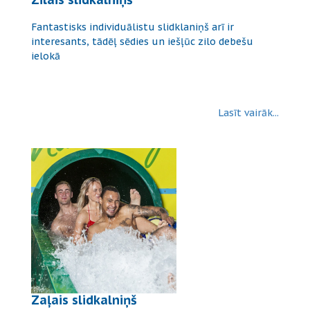
Fantastisks individuālistu slidklaniņš arī ir
interesants, tādēļ sēdies un iešļūc zilo debešu
ielokā
Lasīt vairāk...
Zaļais slidkalniņš