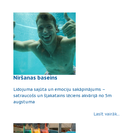
Niršanas baseins
Lidojuma sajūta un emociju sakāpinājums –
satraucošs un šļakatains lēciens akvārijā no 5m
augstuma
Lasīt vairāk...