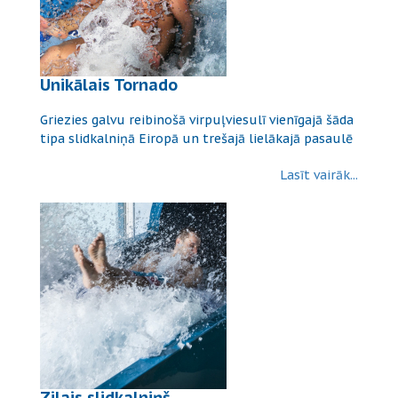
Unikālais Tornado
Griezies galvu reibinošā virpuļviesulī vienīgajā šāda
tipa slidkalniņā Eiropā un trešajā lielākajā pasaulē
Lasīt vairāk...
Zilais slidkalniņš