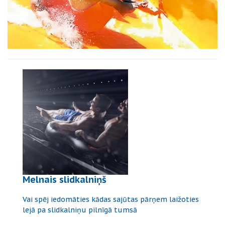
Melnais slidkalniņš
Vai spēj iedomāties kādas sajūtas pārņem laižoties
lejā pa slidkalniņu pilnīgā tumsā