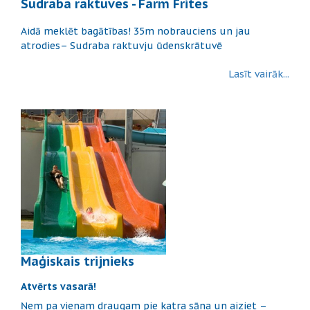
Sudraba raktuves - Farm Frites
Aidā meklēt bagātības! 35m nobrauciens un jau
atrodies– Sudraba raktuvju ūdenskrātuvē
Lasīt vairāk...
Maģiskais trijnieks
Atvērts vasarā!
Ņem pa vienam draugam pie katra sāna un aiziet –