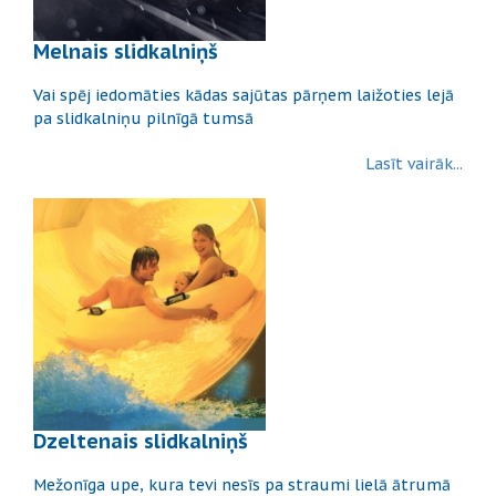
Melnais slidkalniņš
Vai spēj iedomāties kādas sajūtas pārņem laižoties lejā
pa slidkalniņu pilnīgā tumsā
Lasīt vairāk...
Dzeltenais slidkalniņš
Mežonīga upe, kura tevi nesīs pa straumi lielā ātrumā