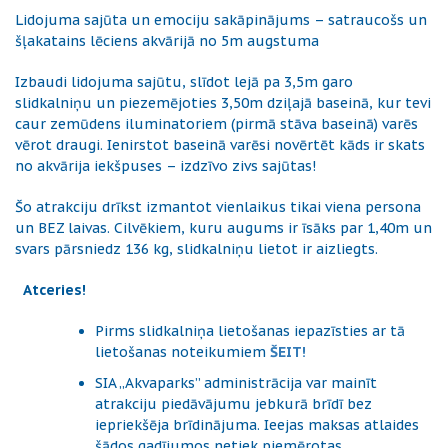
Lidojuma sajūta un emociju sakāpinājums – satraucošs un
šļakatains lēciens akvārijā no 5m augstuma
Izbaudi lidojuma sajūtu, slīdot lejā pa 3,5m garo
slidkalniņu un piezemējoties 3,50m dziļajā baseinā, kur tevi
caur zemūdens iluminatoriem (pirmā stāva baseinā) varēs
vērot draugi. Ienirstot baseinā varēsi novērtēt kāds ir skats
no akvārija iekšpuses – izdzīvo zivs sajūtas!
Šo atrakciju drīkst izmantot vienlaikus tikai viena persona
un BEZ laivas. Cilvēkiem, kuru augums ir īsāks par 1,40m un
svars pārsniedz 136 kg, slidkalniņu lietot ir aizliegts.
Atceries!
Pirms slidkalniņa lietošanas iepazīsties ar tā
lietošanas noteikumiem
ŠEIT!
SIA „Akvaparks” administrācija var mainīt
atrakciju piedāvājumu jebkurā brīdī bez
iepriekšēja brīdinājuma. Ieejas maksas atlaides
šādos gadījumos netiek piemērotas.