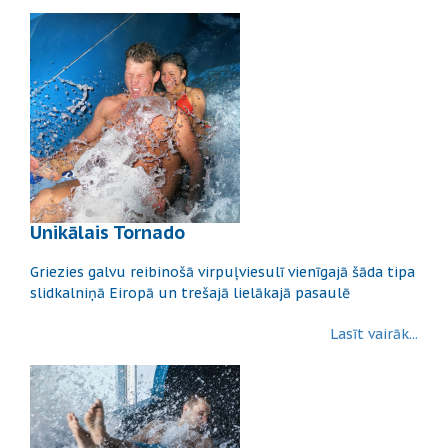
Unikālais Tornado
Griezies galvu reibinošā virpuļviesulī vienīgajā šāda tipa
slidkalniņā Eiropā un trešajā lielākajā pasaulē
Lasīt vairāk...