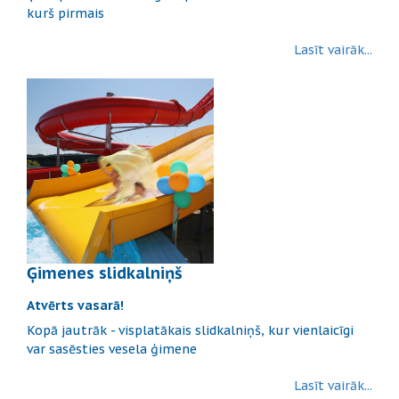
kurš pirmais
Lasīt vairāk...
Ģimenes slidkalniņš
Atvērts vasarā!
Kopā jautrāk - visplatākais slidkalniņš, kur vienlaicīgi
var sasēsties vesela ģimene
Lasīt vairāk...