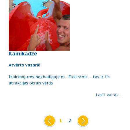
Kamikadze
Atvērts vasarā!
Izaicinājums bezbailīgajiem - Ekstrēms – tas ir šīs
atrakcijas otrais vārds
Lasīt vairāk...
1
2