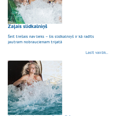
Zaļais slidkalniņš
Šeit trešais nav lieks – šis slidkalniņš ir kā radīts
jautram nobraucienam trijatā
Lasīt vairāk...