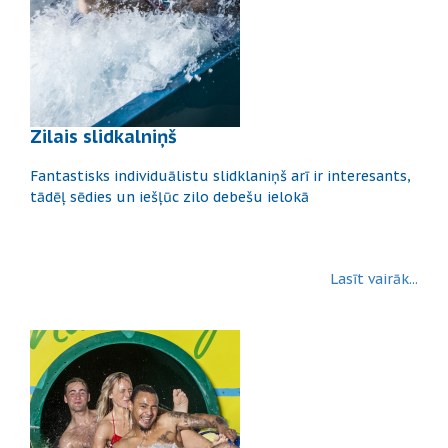
Zilais slidkalniņš
Fantastisks individuālistu slidklaniņš arī ir interesants,
tādēļ sēdies un iešļūc zilo debešu ielokā
Lasīt vairāk...