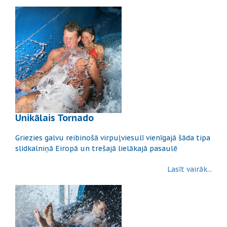
Unikālais Tornado
Griezies galvu reibinošā virpuļviesulī vienīgajā šāda tipa
slidkalniņā Eiropā un trešajā lielākajā pasaulē
Lasīt vairāk...