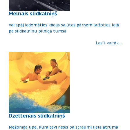
Melnais slidkalniņš
Vai spēj iedomāties kādas sajūtas pārņem laižoties lejā
pa slidkalniņu pilnīgā tumsā
Lasīt vairāk...
Dzeltenais slidkalniņš
Mežonīga upe, kura tevi nesīs pa straumi lielā ātrumā