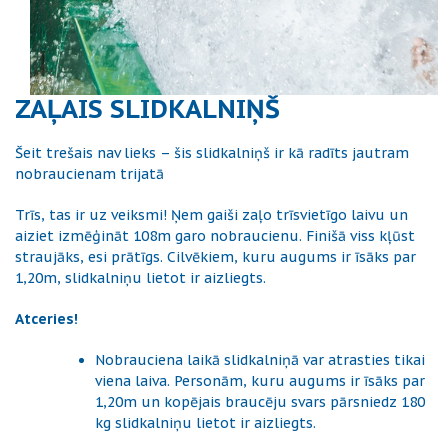
ZAĻAIS SLIDKALNIŅŠ
Šeit trešais nav lieks – šis slidkalniņš ir kā radīts jautram
nobraucienam trijatā
Trīs, tas ir uz veiksmi! Ņem gaiši zaļo trīsvietīgo laivu un
aiziet izmēģināt 108m garo nobraucienu. Finišā viss kļūst
straujāks, esi prātīgs. Cilvēkiem, kuru augums ir īsāks par
1,20m, slidkalniņu lietot ir aizliegts.
Atceries!
Nobrauciena laikā slidkalniņā var atrasties tikai
viena laiva. Personām, kuru augums ir īsāks par
1,20m un kopējais braucēju svars pārsniedz 180
kg slidkalniņu lietot ir aizliegts.