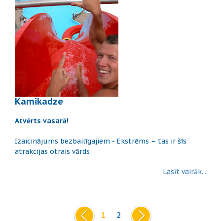
Kamikadze
Atvērts vasarā!
Izaicinājums bezbailīgajiem - Ekstrēms – tas ir šīs
atrakcijas otrais vārds
Lasīt vairāk...
1
2