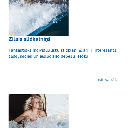
Zilais slidkalniņš
Fantastisks individuālistu slidklaniņš arī ir interesants,
tādēļ sēdies un iešļūc zilo debešu ielokā
Lasīt vairāk...