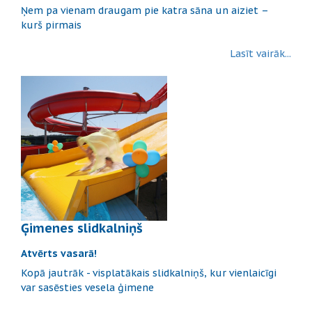
Ņem pa vienam draugam pie katra sāna un aiziet –
kurš pirmais
Lasīt vairāk...
Ģimenes slidkalniņš
Atvērts vasarā!
Kopā jautrāk - visplatākais slidkalniņš, kur vienlaicīgi
var sasēsties vesela ģimene