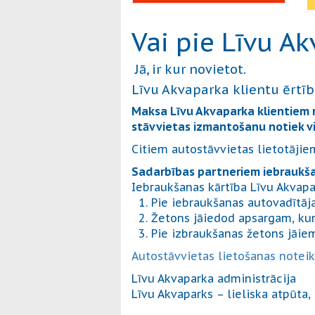
Vai pie Līvu A
Jā, ir kur novietot.
Līvu Akvaparka klientu ērtīb
Maksa Līvu Akvaparka klientiem n
stāvvietas izmantošanu notiek vie
Citiem autostāvvietas lietotājie
Sadarbības partneriem iebraukšan
Iebraukšanas kārtība Līvu Akvap
1. Pie iebraukšanas autovadītāj
2. Žetons jāiedod apsargam, kur
3. Pie izbraukšanas žetons jāie
Autostāvvietas lietošanas notei
Līvu Akvaparka administrācija
Līvu Akvaparks – lieliska atpūta,