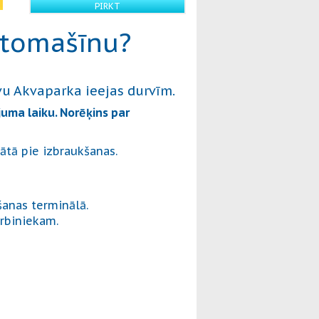
PIRKT
automašīnu?
vu Akvaparka ieejas durvīm.
uma laiku. Norēķins par
ātā pie izbraukšanas.
anas terminālā.
rbiniekam.