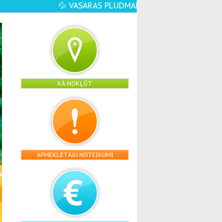
LE ATVĒRTA☀️🏖️ - VĒL VAIRĀK ŪDENS PRIEKU
KĀ NOKĻŪT
APMEKLĒTĀJU NOTEIKUMI