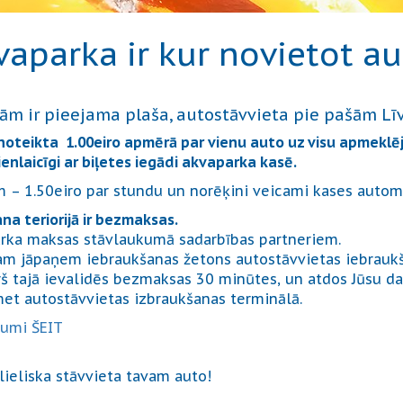
kvaparka ir kur novietot 
ām ir pieejama plaša, autostāvvieta pie pašām Lī
oteikta 1.00eiro apmērā par vienu auto uz visu apmeklēj
nlaicīgi ar biļetes iegādi akvaparka kasē.
m – 1.50eiro par stundu un norēķini veicami kases autom
a teriorijā ir bezmaksas.
arka maksas stāvlaukumā sadarbības partneriem.
am jāpaņem iebraukšanas žetons autostāvvietas iebraukš
š tajā ievalidēs bezmaksas 30 minūtes, un atdos Jūsu da
met autostāvvietas izbraukšanas terminālā.
kumi ŠEIT
 lieliska stāvvieta tavam auto!