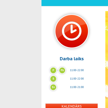
Darba laiks
P
-
Pk
11:00-22:00
S
11:00-22:00
Sv
11:00-21:00
KALENDĀRS