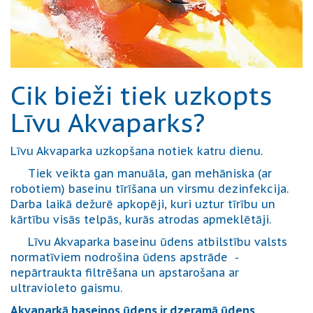
Cik bieži tiek uzkopts
Līvu Akvaparks?
Līvu Akvaparka uzkopšana notiek katru dienu.
Tiek veikta gan manuāla, gan mehāniska (ar
robotiem) baseinu tīrīšana un virsmu dezinfekcija.
Darba laikā dežurē apkopēji, kuri uztur tīrību un
kārtību visās telpās, kurās atrodas apmeklētāji.
Līvu Akvaparka baseinu ūdens atbilstību valsts
normatīviem nodrošina ūdens apstrāde -
nepārtraukta filtrēšana un apstarošana ar
ultravioleto gaismu.
Akvaparkā baseinos ūdens ir dzeramā ūdens