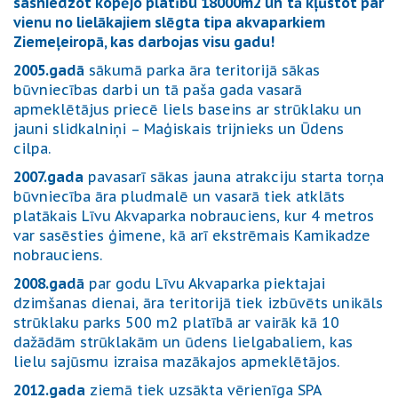
sasniedzot kopējo platību 18000m2 un
tā kļūstot par
vienu no lielākajiem slēgta tipa akvaparkiem
Ziemeļeiropā, kas darbojas visu gadu!
2005.gadā
sākumā parka āra teritorijā sākas
būvniecības darbi un tā paša gada vasarā
apmeklētājus priecē liels baseins ar strūklaku un
jauni slidkalniņi – Maģiskais trijnieks un Ūdens
cilpa.
2007.gada
pavasarī sākas jauna atrakciju starta torņa
būvniecība āra pludmalē un vasarā tiek atklāts
platākais Līvu Akvaparka nobrauciens, kur 4 metros
var sasēsties ģimene, kā arī ekstrēmais Kamikadze
nobrauciens.
2008.gadā
par godu Līvu Akvaparka piektajai
dzimšanas dienai, āra teritorijā tiek izbūvēts unikāls
strūklaku parks 500 m2 platībā ar vairāk kā 10
dažādām strūklakām un ūdens lielgabaliem, kas
lielu sajūsmu izraisa mazākajos apmeklētājos.
2012.gada
ziemā tiek uzsākta vērienīga SPA