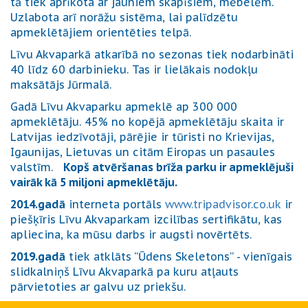
tā tiek aprīkota ar jauniem skapīšiem, mēbelēm.
Uzlabota arī norāžu sistēma, lai palīdzētu
apmeklētājiem orientēties telpā.
Līvu Akvaparkā atkarībā no sezonas tiek nodarbināti
40 līdz 60 darbinieku. Tas ir lielākais nodokļu
maksātājs Jūrmalā.
Gadā Līvu Akvaparku apmeklē ap 300 000
apmeklētāju. 45% no kopējā apmeklētāju skaita ir
Latvijas iedzīvotāji, pārējie ir tūristi no Krievijas,
Igaunijas, Lietuvas un citām Eiropas un pasaules
valstīm.
Kopš atvēršanas brīža parku ir apmeklējuši
vairāk kā 5 miljoni apmeklētāju.
2014.gadā
interneta portāls
www.tripadvisor.co.uk
ir
piešķīris Līvu Akvaparkam izcilības sertifikātu, kas
apliecina, ka mūsu darbs ir augsti novērtēts.
2019.gadā
tiek atklāts “Ūdens Skeletons” - vienīgais
slidkalniņš Līvu Akvaparkā pa kuru atļauts
pārvietoties ar galvu uz priekšu.