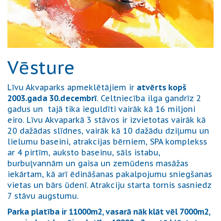
Vēsture
Līvu Akvaparks apmeklētājiem ir
atvērts kopš
2003.gada 30.decembrī
. Celtniecība ilga gandrīz 2
gadus un tajā tika ieguldīti vairāk kā 16 miljoni
eiro. Līvu Akvaparkā 3 stāvos ir izvietotas vairāk kā
20 dažādas slīdnes, vairāk kā 10 dažādu dziļumu un
lielumu baseini, atrakcijas bērniem, SPA komplekss
ar 4 pirtīm, auksto baseinu, sāls istabu,
burbuļvannām un gaisa un zemūdens masāžas
iekārtam, kā arī ēdināšanas pakalpojumu sniegšanas
vietas un bārs ūdenī. Atrakciju starta tornis sasniedz
7 stāvu augstumu.
Parka platība ir 11000m2, vasarā nāk klāt vēl 7000m2,