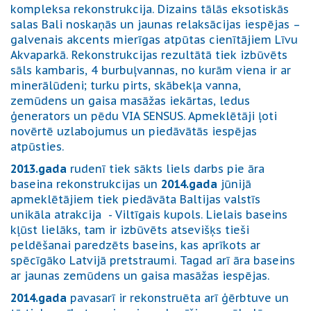
kompleksa rekonstrukcija. Dizains tālās eksotiskās
salas Bali noskaņās un jaunas relaksācijas iespējas –
galvenais akcents mierīgas atpūtas cienītājiem Līvu
Akvaparkā. Rekonstrukcijas rezultātā tiek izbūvēts
sāls kambaris, 4 burbuļvannas, no kurām viena ir ar
minerālūdeni; turku pirts, skābekļa vanna,
zemūdens un gaisa masāžas iekārtas, ledus
ģenerators un pēdu VIA SENSUS. Apmeklētāji ļoti
novērtē uzlabojumus un piedāvātās iespējas
atpūsties.
2013.gada
rudenī tiek sākts liels darbs pie āra
baseina rekonstrukcijas un
2014.gada
jūnijā
apmeklētājiem tiek piedāvāta Baltijas valstīs
unikāla atrakcija - Viltīgais kupols. Lielais baseins
kļūst lielāks, tam ir izbūvēts atsevišķs tieši
peldēšanai paredzēts baseins, kas aprīkots ar
spēcīgāko Latvijā pretstraumi. Tagad arī āra baseins
ar jaunas zemūdens un gaisa masāžas iespējas.
2014.gada
pavasarī ir rekonstruēta arī ģērbtuve un