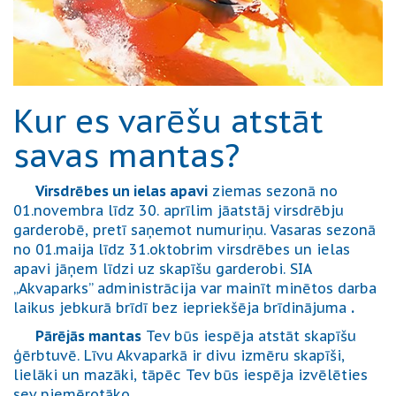
Kur es varēšu atstāt
savas mantas?
Virsdrēbes un ielas apavi
ziemas sezonā no
01.novembra līdz 30. aprīlim jāatstāj virsdrēbju
garderobē, pretī saņemot numuriņu. Vasaras sezonā
no 01.maija līdz 31.oktobrim virsdrēbes un ielas
apavi jāņem līdzi uz skapīšu garderobi. SIA
„Akvaparks” administrācija var mainīt minētos darba
laikus jebkurā brīdī bez iepriekšēja brīdinājuma
.
Pārējās mantas
Tev būs iespēja atstāt skapīšu
ģērbtuvē. Līvu Akvaparkā ir divu izmēru skapīši,
lielāki un mazāki, tāpēc Tev būs iespēja izvēlēties
sev piemērotāko.