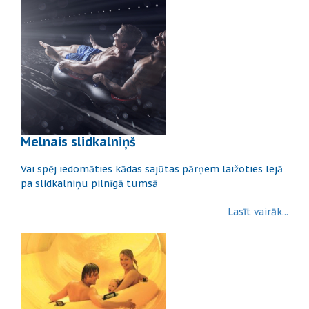
Melnais slidkalniņš
Vai spēj iedomāties kādas sajūtas pārņem laižoties lejā
pa slidkalniņu pilnīgā tumsā
Lasīt vairāk...