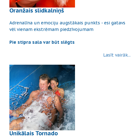
Oranžais slidkalniņš
Adrenalīna un emociju augstākais punkts - esi gatavs
vēl vienam ekstrēmam piedzīvojumam
Pie stipra sala var būt slēgts
Lasīt vairāk...
Unikālais Tornado