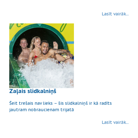
Lasīt vairāk...
Zaļais slidkalniņš
Šeit trešais nav lieks – šis slidkalniņš ir kā radīts
jautram nobraucienam trijatā
Lasīt vairāk...