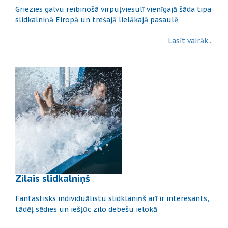
Griezies galvu reibinošā virpuļviesulī vienīgajā šāda tipa
slidkalniņā Eiropā un trešajā lielākajā pasaulē
Lasīt vairāk...
Zilais slidkalniņš
Fantastisks individuālistu slidklaniņš arī ir interesants,
tādēļ sēdies un iešļūc zilo debešu ielokā