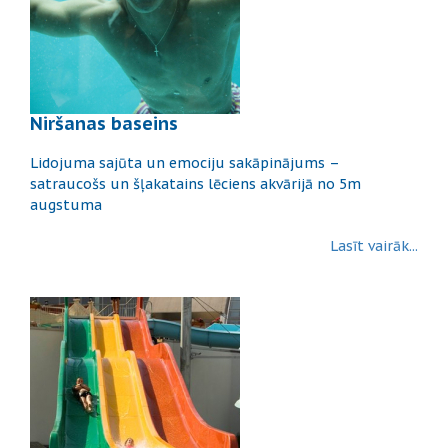
Niršanas baseins
Lidojuma sajūta un emociju sakāpinājums –
satraucošs un šļakatains lēciens akvārijā no 5m
augstuma
Lasīt vairāk...