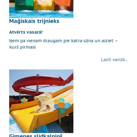
Maģiskais trijnieks
Atvērts vasarā!
Ņem pa vienam draugam pie katra sāna un aiziet –
kurš pirmais
Lasīt vairāk...
Ģimenes slidkalniņš