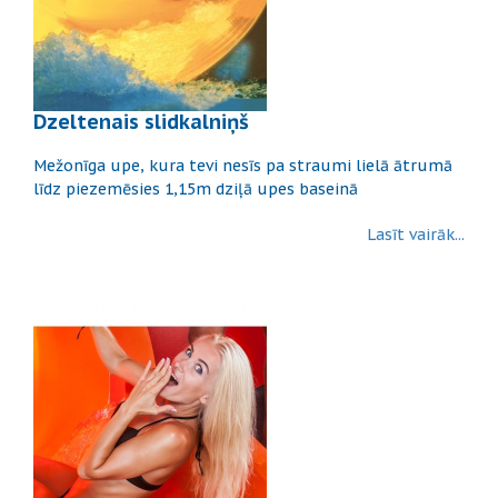
Dzeltenais slidkalniņš
Mežonīga upe, kura tevi nesīs pa straumi lielā ātrumā
līdz piezemēsies 1,15m dziļā upes baseinā
Lasīt vairāk...