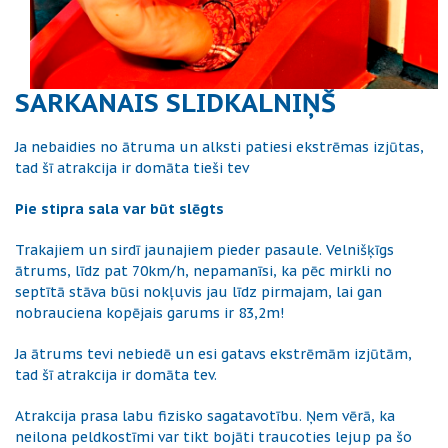
SARKANAIS SLIDKALNIŅŠ
Ja nebaidies no ātruma un alksti patiesi ekstrēmas izjūtas,
tad šī atrakcija ir domāta tieši tev
Pie stipra sala var būt slēgts
Trakajiem un sirdī jaunajiem pieder pasaule. Velnišķīgs
ātrums, līdz pat 70km/h, nepamanīsi, ka pēc mirkli no
septītā stāva būsi nokļuvis jau līdz pirmajam, lai gan
nobrauciena kopējais garums ir 83,2m!
Ja ātrums tevi nebiedē un esi gatavs ekstrēmām izjūtām,
tad šī atrakcija ir domāta tev.
Atrakcija prasa labu fizisko sagatavotību. Ņem vērā, ka
neilona peldkostīmi var tikt bojāti traucoties lejup pa šo