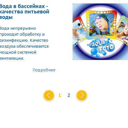
Вода в бассейнах -
качества питьевой
воды
Вода непрерывно
проходит обработку и
дезинфекцию. Качество
воздуха обеспечивается
мощной системой
вентиляции.
Подробнее
1
2