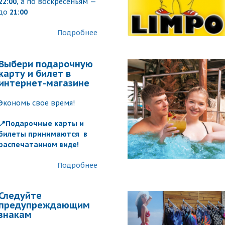
22:00
, а по воскресеньям —
до
21:00
Подробнее
Выбери подарочную
карту и билет в
интернет-магазине
Экономь свое время!
📍Подарочные карты и
билеты принимаются в
распечатанном виде!
Подробнее
Следуйте
предупреждающим
знакам