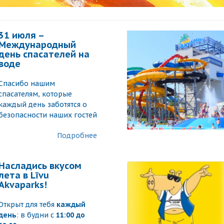
31 июля –
Международный
день спасателей на
воде
Спасибо нашим
спасателям, которые
каждый день заботятся о
безопасности наших гостей
Подробнее
Насладись вкусом
лета в Līvu
Akvaparks!
Открыт для тебя
каждый
день
: в будни с
11:00 до