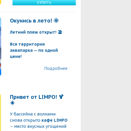
КУПИТЬ
Окунись в лето! 🌞
Летний пляж открыт! 🏖️
Вся территория
аквапарка — по одной
цене!
Подробнее
Привет от LIMPO! 🍹
☀️
У бассейна с волнами
снова открыто
кафе LIMPO
– место вкусных угощений