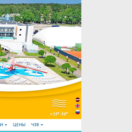
+25°-30°
ГИ
ЦЕНЫ
ЧЗВ