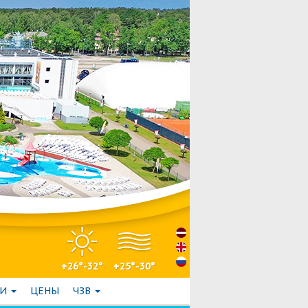
+26°-32°
+25°-30°
ГИ
ЦЕНЫ
ЧЗВ