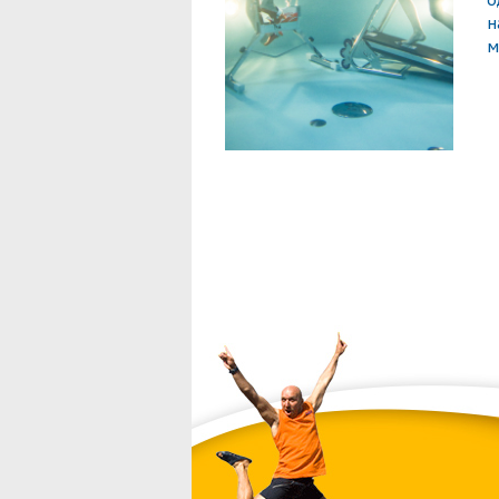
о
н
м