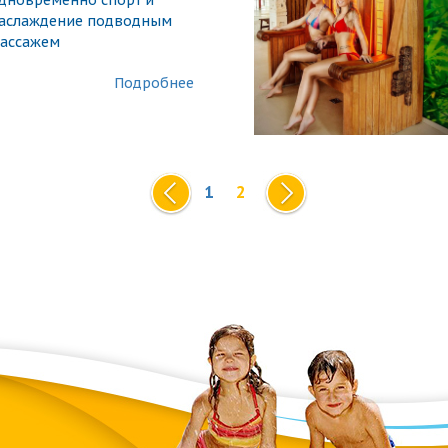
дновременно спорт и
аслаждение подводным
ассажем
Подробнее
1
2