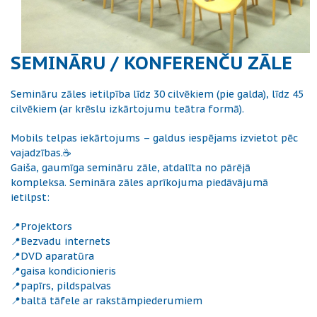
SEMINĀRU / KONFERENČU ZĀLE
Semināru zāles ietilpība līdz 30 cilvēkiem (pie galda), līdz 45
cilvēkiem (ar krēslu izkārtojumu teātra formā).
Mobils telpas iekārtojums – galdus iespējams izvietot pēc
vajadzības.☕
Gaiša, gaumīga semināru zāle, atdalīta no pārējā
kompleksa. Semināra zāles aprīkojuma piedāvājumā
ietilpst:
📍Projektors
📍Bezvadu internets
📍DVD aparatūra
📍gaisa kondicionieris
📍papīrs, pildspalvas
📍baltā tāfele ar rakstāmpiederumiem