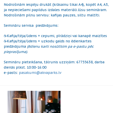
Nodrošinām iespēju drukāt (krāsainu tikai A4), kopēt A4, A3,
ja nepieciešami papildus izdales materiāli Jūsu semināram.
Nodrošinām pilnu servisu: kafijas pauzes, siltu maltīti.
Semināru servisa piedāvājums:
☕Kafija/tēja/ūdens + cepumi, pīrādziņi vai kanapē maizītes
☕Kafija/tēja/ūdens + uzkodu galds no ēdienkartes
piedāvājuma
(ēdienu karti nosūtīsim pa e-pastu pēc
pieprasījuma).
Semināru pieteikšana, tālrunis uzziņām: 67755638, darba
dienās plkst. 10:00-16:00
e-pasts:
pasakumi@akvaparks.lv