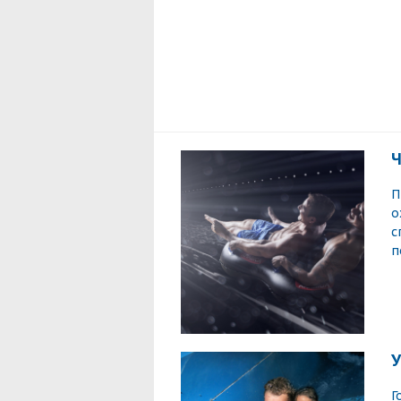
Ч
П
о
с
п
У
Г