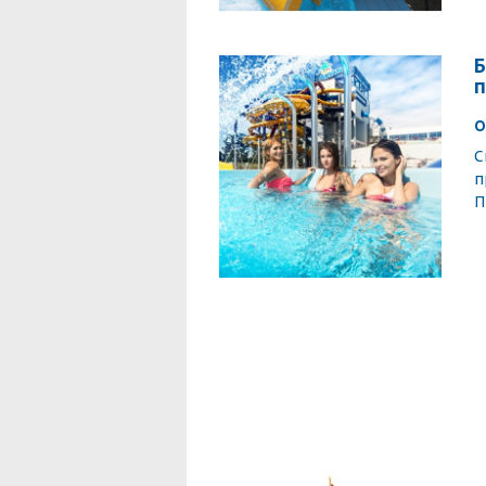
Б
О
С
п
П