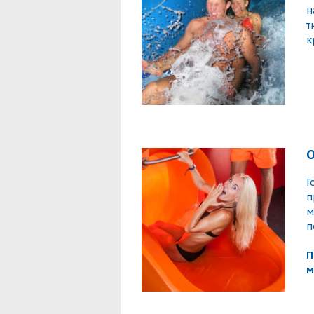
н
т
к
О
Г
п
м
п
П
м