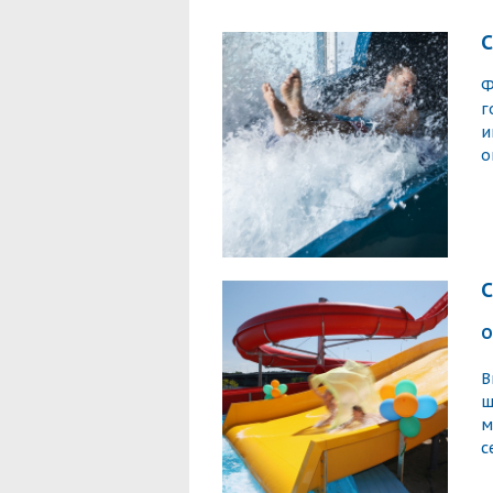
С
Ф
г
и
о
С
О
В
ш
м
с