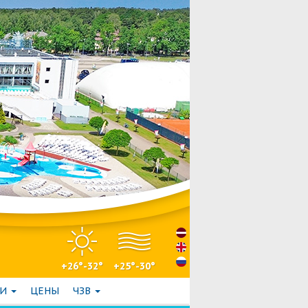
+26°-32°
+25°-30°
ГИ
ЦЕНЫ
ЧЗВ