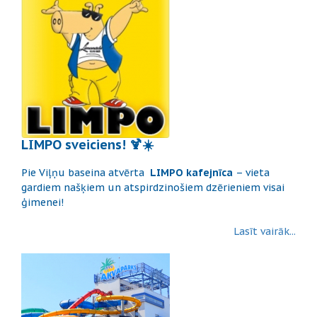
LIMPO sveiciens! 🍹☀️
Pie Viļņu baseina atvērta
LIMPO kafejnīca
– vieta
gardiem našķiem un atspirdzinošiem dzērieniem visai
ģimenei!
Lasīt vairāk...