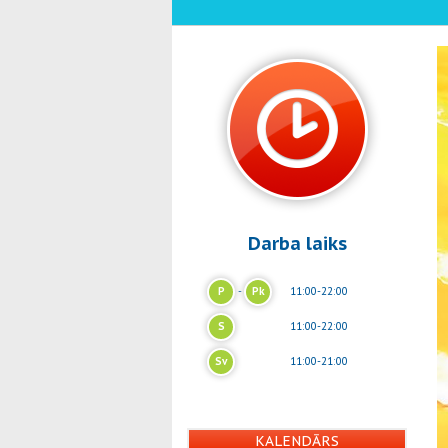
Darba laiks
P
-
Pk
11:00-22:00
S
11:00-22:00
Sv
11:00-21:00
KALENDĀRS