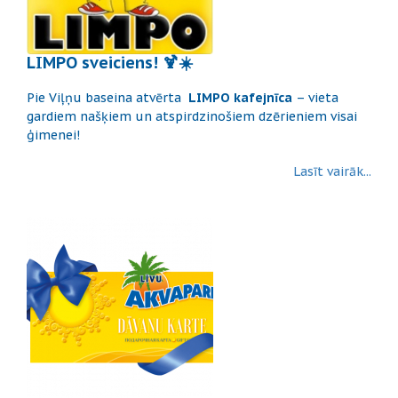
LIMPO sveiciens! 🍹☀️
Pie Viļņu baseina atvērta
LIMPO kafejnīca
– vieta
gardiem našķiem un atspirdzinošiem dzērieniem visai
ģimenei!
Lasīt vairāk...