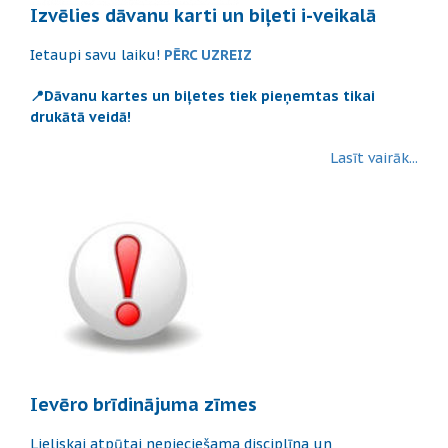
Izvēlies dāvanu karti un biļeti i-veikalā
Ietaupi savu laiku!
PĒRC UZREIZ
📍Dāvanu kartes un biļetes tiek pieņemtas tikai
drukātā veidā!
Lasīt vairāk...
Ievēro brīdinājuma zīmes
Lieliskai atpūtai nepieciešama disciplīna un