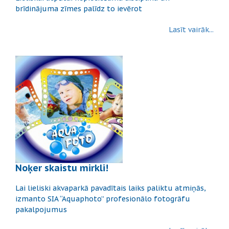
brīdinājuma zīmes palīdz to ievērot
Lasīt vairāk...
Noķer skaistu mirkli!
Lai lieliski akvaparkā pavadītais laiks paliktu atmiņās,
izmanto SIA “Aquaphoto” profesionālo fotogrāfu
pakalpojumus