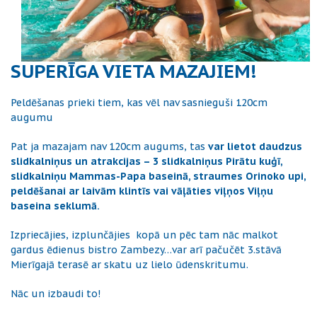
SUPERĪGA VIETA MAZAJIEM!
Peldēšanas prieki tiem, kas vēl nav sasnieguši 120cm
augumu
Pat ja mazajam nav 120cm augums, tas
var lietot daudzus
slidkalniņus un atrakcijas – 3 slidkalniņus Pirātu kuģī,
slidkalniņu Mammas-Papa baseinā, straumes Orinoko upi,
peldēšanai ar laivām klintīs vai vāļāties viļņos Viļņu
baseina seklumā.
Izpriecājies, izplunčājies kopā un pēc tam nāc malkot
gardus ēdienus bistro Zambezy…var arī pačučēt 3.stāvā
Mierīgajā terasē ar skatu uz lielo ūdenskritumu.
Nāc un izbaudi to!