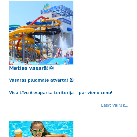
Meties vasarā!🌞
Vasaras pludmale atvērta!
🏖️
Visa Līvu Akvaparka teritorija – par vienu cenu!
Lasīt vairāk...