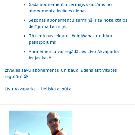
Gada abonementu termiņš skaitāms no
abonementa iegādes dienas;
Sezonas abonementu termiņš ir tā noteiktajos
derīguma termiņš;
Tā cenā nav iekļauti ēdināšanas un bāra
pakalpojumi;
Abonementu var iegādāties Līvu Akvaparka
ieejas kasē.
Izvēlies savu abonementu un baudi ūdens aktivitātes
regulāri! 🏖️
Līvu Akvaparks – lieliska atpūta!