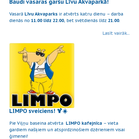
Baudi vasaras garšu Līvu Akvaparkā!
Vasarā
Līvu Akvaparks
ir atvērts katru dienu – darba
dienās no
11.00 līdz 22.00
, bet svētdienās līdz
21.00
.
Lasīt vairāk...
LIMPO sveiciens! 🍹☀️
Pie Viļņu baseina atvērta
LIMPO kafejnīca
– vieta
gardiem našķiem un atspirdzinošiem dzērieniem visai
ģimenei!