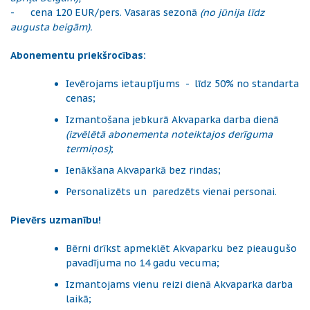
- cena 120 EUR/pers. Vasaras sezonā
(no jūnija līdz
augusta beigām).
Abonementu priekšrocības:
Ievērojams ietaupījums - līdz 50% no standarta
cenas;
Izmantošana jebkurā Akvaparka darba dienā
(izvēlētā abonementa noteiktajos derīguma
termiņos)
;
Ienākšana Akvaparkā bez rindas;
Personalizēts un paredzēts vienai personai.
Pievērs uzmanību!
Bērni drīkst apmeklēt Akvaparku bez pieaugušo
pavadījuma no 14 gadu vecuma;
Izmantojams vienu reizi dienā Akvaparka darba
laikā;