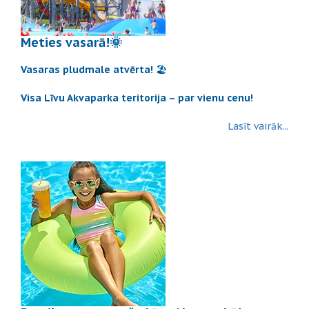
Meties vasarā!🌞
Vasaras pludmale atvērta!
🏖️
Visa Līvu Akvaparka teritorija – par vienu cenu!
Lasīt vairāk...