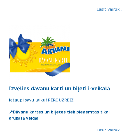
Lasīt vairāk...
Izvēlies dāvanu karti un biļeti i-veikalā
Ietaupi savu laiku!
PĒRC UZREIZ
📍Dāvanu kartes un biļetes tiek pieņemtas tikai
drukātā veidā!
Lasīt vairāk...