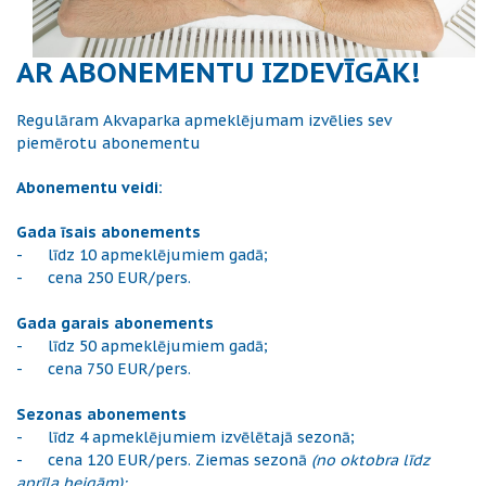
AR ABONEMENTU IZDEVĪGĀK!
Regulāram Akvaparka apmeklējumam izvēlies sev
piemērotu abonementu
Abonementu veidi:
Gada īsais abonements
- līdz 10 apmeklējumiem gadā;
- cena 250 EUR/pers.
Gada garais abonements
- līdz 50 apmeklējumiem gadā;
- cena 750 EUR/pers.
Sezonas abonements
- līdz 4 apmeklējumiem izvēlētajā sezonā;
- cena 120 EUR/pers. Ziemas sezonā
(no oktobra līdz
aprīļa beigām);