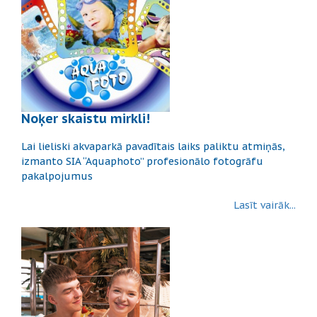
Noķer skaistu mirkli!
Lai lieliski akvaparkā pavadītais laiks paliktu atmiņās,
izmanto SIA “Aquaphoto” profesionālo fotogrāfu
pakalpojumus
Lasīt vairāk...