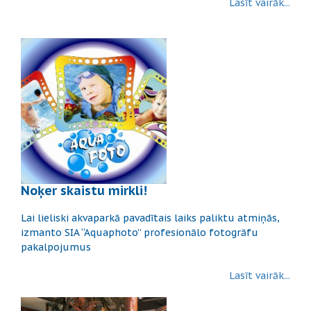
Lasīt vairāk...
Noķer skaistu mirkli!
Lai lieliski akvaparkā pavadītais laiks paliktu atmiņās,
izmanto SIA “Aquaphoto” profesionālo fotogrāfu
pakalpojumus
Lasīt vairāk...