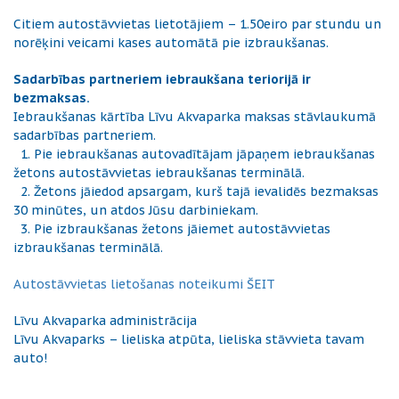
Citiem autostāvvietas lietotājiem – 1.50eiro par stundu un
norēķini veicami kases automātā pie izbraukšanas.
Sadarbības partneriem iebraukšana teriorijā ir
bezmaksas.
Iebraukšanas kārtība Līvu Akvaparka maksas stāvlaukumā
sadarbības partneriem.
1. Pie iebraukšanas autovadītājam jāpaņem iebraukšanas
žetons autostāvvietas iebraukšanas terminālā.
2. Žetons jāiedod apsargam, kurš tajā ievalidēs bezmaksas
30 minūtes, un atdos Jūsu darbiniekam.
3. Pie izbraukšanas žetons jāiemet autostāvvietas
izbraukšanas terminālā.
Autostāvvietas lietošanas noteikumi ŠEIT
Līvu Akvaparka administrācija
Līvu Akvaparks – lieliska atpūta, lieliska stāvvieta tavam
auto!