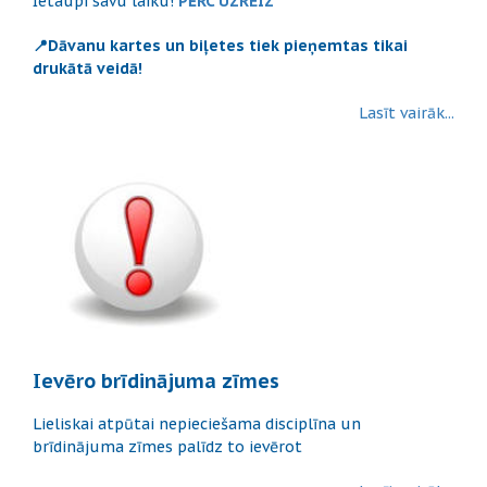
Ietaupi savu laiku!
PĒRC UZREIZ
📍Dāvanu kartes un biļetes tiek pieņemtas tikai
drukātā veidā!
Lasīt vairāk...
Ievēro brīdinājuma zīmes
Lieliskai atpūtai nepieciešama disciplīna un
brīdinājuma zīmes palīdz to ievērot