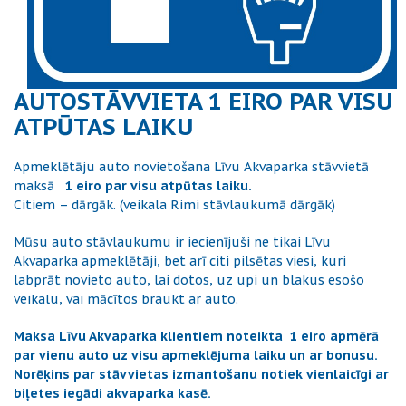
AUTOSTĀVVIETA 1 EIRO PAR VISU
ATPŪTAS LAIKU
Apmeklētāju auto novietošana Līvu Akvaparka stāvvietā
maksā
1 eiro par visu atpūtas laiku.
Citiem – dārgāk. (veikala Rimi stāvlaukumā dārgāk)
Mūsu auto stāvlaukumu ir iecienījuši ne tikai Līvu
Akvaparka apmeklētāji, bet arī citi pilsētas viesi, kuri
labprāt novieto auto, lai dotos, uz upi un blakus esošo
veikalu, vai mācītos braukt ar auto.
Maksa Līvu Akvaparka klientiem noteikta 1 eiro apmērā
par vienu auto uz visu apmeklējuma laiku un ar bonusu.
Norēķins par stāvvietas izmantošanu notiek vienlaicīgi ar
biļetes iegādi akvaparka kasē.