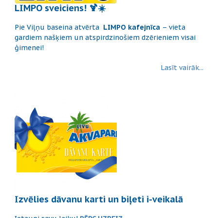
LIMPO sveiciens! 🍹☀️
Pie Viļņu baseina atvērta
LIMPO kafejnīca
– vieta
gardiem našķiem un atspirdzinošiem dzērieniem visai
ģimenei!
Lasīt vairāk...
Izvēlies dāvanu karti un biļeti i-veikalā