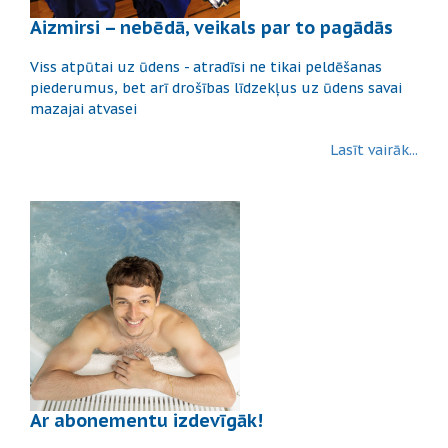
Aizmirsi – nebēdā, veikals par to pagādās
Viss atpūtai uz ūdens - atradīsi ne tikai peldēšanas
piederumus, bet arī drošības līdzekļus uz ūdens savai
mazajai atvasei
Lasīt vairāk...
Ar abonementu izdevīgāk!