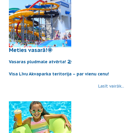
Meties vasarā!🌞
Vasaras pludmale atvērta!
🏖️
Visa Līvu Akvaparka teritorija – par vienu cenu!
Lasīt vairāk...