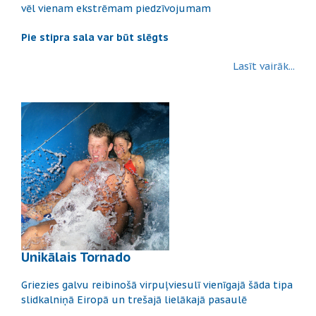
vēl vienam ekstrēmam piedzīvojumam
Pie stipra sala var būt slēgts
Lasīt vairāk...
Unikālais Tornado
Griezies galvu reibinošā virpuļviesulī vienīgajā šāda tipa
slidkalniņā Eiropā un trešajā lielākajā pasaulē