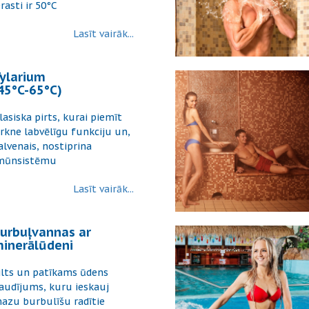
erasti ir 50°C
Lasīt vairāk...
ylarium
45°C-65°C)
lasiska pirts, kurai piemīt
irkne labvēlīgu funkciju un,
alvenais, nostiprina
mūnsistēmu
Lasīt vairāk...
urbuļvannas ar
inerālūdeni
ilts un patīkams ūdens
audījums, kuru ieskauj
azu burbulīšu radītie