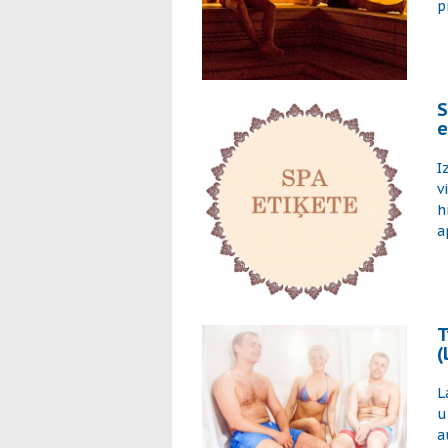
p
S
e
I
v
h
a
T
(
L
u
a