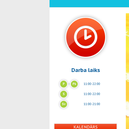
Darba laiks
P
-
Pk
11:00-22:00
S
11:00-22:00
Sv
11:00-21:00
KALENDĀRS