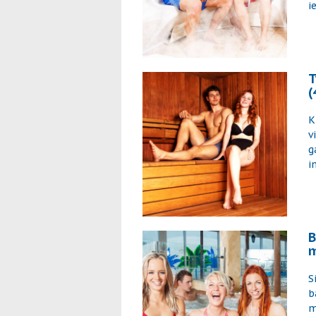
i
T
(
K
v
g
i
B
m
S
b
m