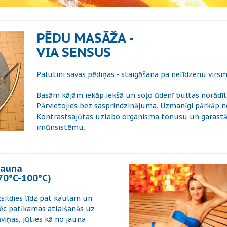
PĒDU MASĀŽA -
VIA SENSUS
Palutini savas pēdiņas - staigāšana pa nelīdzenu virs
Basām kājām iekāp iekšā un soļo ūdenī bultas norādītaj
Pārvietojies bez sasprindzinājuma. Uzmanīgi pārkāp n
Kontrastsajūtas uzlabo organisma tonusu un garastāvok
imūnsistēmu.
auna
70°C-100°C)
zsildies līdz pat kaulam un
ēc patīkamas atlaišanās uz
āviņas, jūties kā no jauna