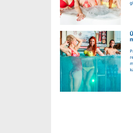
g
Ū
m
P
r
m
k