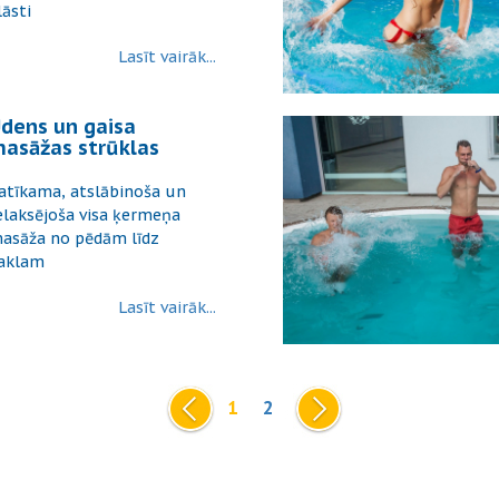
lāsti
Lasīt vairāk...
dens un gaisa
asāžas strūklas
atīkama, atslābinoša un
elaksējoša visa ķermeņa
asāža no pēdām līdz
aklam
Lasīt vairāk...
1
2