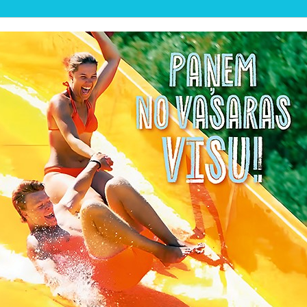
💦 VASARAS PLUDMALE ATVĒ