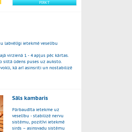
PIRKT
mu labvēlīgi ietekmē veselību
ā virzienā 1 - 4 apļus pēc kārtas.
o siltā ūdens puses uz auksto.
li, kā arī asinsriti un nostabilizē
Sāls kambaris
Pārbaudīta ietekme uz
veselību - stabilizē nervu
sistēmu, pozitīvi ietekmē
sirds – asinsvadu sistēmu