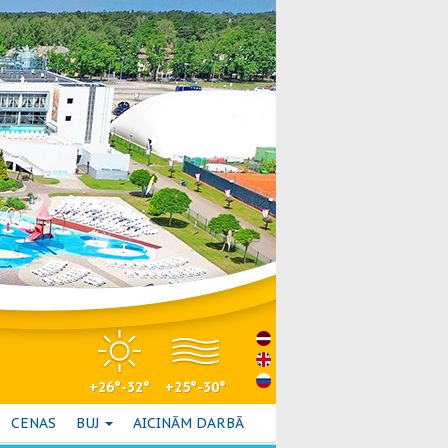
+26°-32°
+25°-30°
CENAS
BUJ
AICINĀM DARBĀ