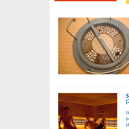
S
(
I
p
l