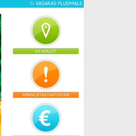
RTA☀️🏖️ - VĒL VAIRĀK ŪDENS PRIEKU, ATRAK
KĀ NOKĻŪT
APMEKLĒTĀJU NOTEIKUMI