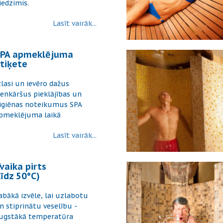
iedzimis.
Lasīt vairāk...
PA apmeklējuma
tiķete
zlasi un ievēro dažus
ienkāršus pieklājības un
igiēnas noteikumus SPA
pmeklējuma laikā
Lasīt vairāk...
vaika pirts
līdz 50°C)
abākā izvēle, lai uzlabotu
n stiprinātu veselību -
ugstākā temperatūra