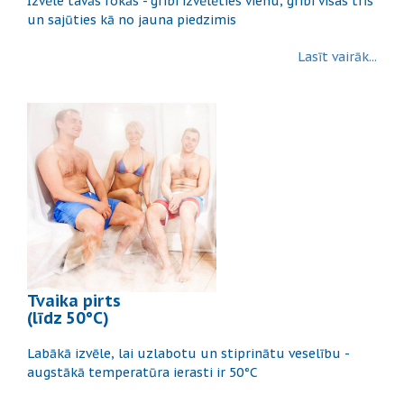
Izvēle tavās rokās - gribi izvēlēties vienu, gribi visas trīs
un sajūties kā no jauna piedzimis
Lasīt vairāk...
Tvaika pirts
(līdz 50°C)
Labākā izvēle, lai uzlabotu un stiprinātu veselību -
augstākā temperatūra ierasti ir 50°C