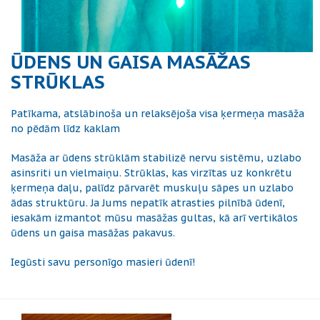
ŪDENS UN GAISA MASĀŽAS
STRŪKLAS
Patīkama, atslābinoša un relaksējoša visa ķermeņa masāža
no pēdām līdz kaklam
Masāža ar ūdens strūklām stabilizē nervu sistēmu, uzlabo
asinsriti un vielmaiņu. Strūklas, kas virzītas uz konkrētu
ķermeņa daļu, palīdz pārvarēt muskuļu sāpes un uzlabo
ādas struktūru. Ja Jums nepatīk atrasties pilnībā ūdenī,
iesakām izmantot mūsu masāžas gultas, kā arī vertikālos
ūdens un gaisa masāžas pakavus.
Iegūsti savu personīgo masieri ūdenī!