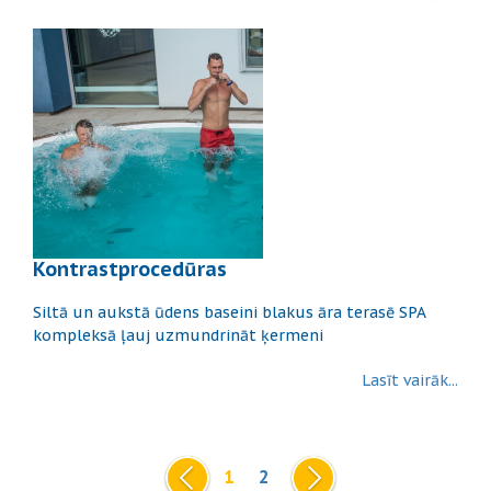
Kontrastprocedūras
Siltā un aukstā ūdens baseini blakus āra terasē SPA
kompleksā ļauj uzmundrināt ķermeni
Lasīt vairāk...
1
2