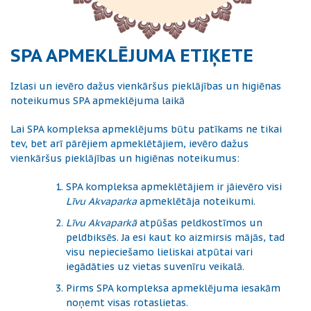
SPA APMEKLĒJUMA ETIĶETE
Izlasi un ievēro dažus vienkāršus pieklājības un higiēnas
noteikumus SPA apmeklējuma laikā
Lai SPA kompleksa apmeklējums būtu patīkams ne tikai
tev, bet arī pārējiem apmeklētājiem, ievēro dažus
vienkāršus pieklājības un higiēnas noteikumus:
SPA kompleksa apmeklētājiem ir jāievēro visi
Līvu Akvaparka
apmeklētāja noteikumi.
Līvu Akvaparkā
atpūšas peldkostīmos un
peldbiksēs. Ja esi kaut ko aizmirsis mājās, tad
visu nepieciešamo lieliskai atpūtai vari
iegādāties uz vietas suvenīru veikalā.
Pirms SPA kompleksa apmeklējuma iesakām
noņemt visas rotaslietas.