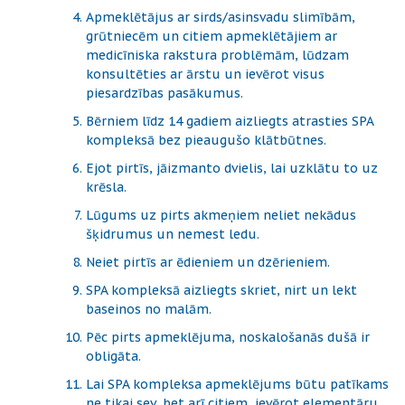
Apmeklētājus ar sirds/asinsvadu slimībām,
grūtniecēm un citiem apmeklētājiem ar
medicīniska rakstura problēmām, lūdzam
konsultēties ar ārstu un ievērot visus
piesardzības pasākumus.
Bērniem līdz 14 gadiem aizliegts atrasties SPA
kompleksā bez pieaugušo klātbūtnes.
Ejot pirtīs, jāizmanto dvielis, lai uzklātu to uz
krēsla.
Lūgums uz pirts akmeņiem neliet nekādus
šķidrumus un nemest ledu.
Neiet pirtīs ar ēdieniem un dzērieniem.
SPA kompleksā aizliegts skriet, nirt un lekt
baseinos no malām.
Pēc pirts apmeklējuma, noskalošanās dušā ir
obligāta.
Lai SPA kompleksa apmeklējums būtu patīkams
ne tikai sev, bet arī citiem, ievērot elementāru