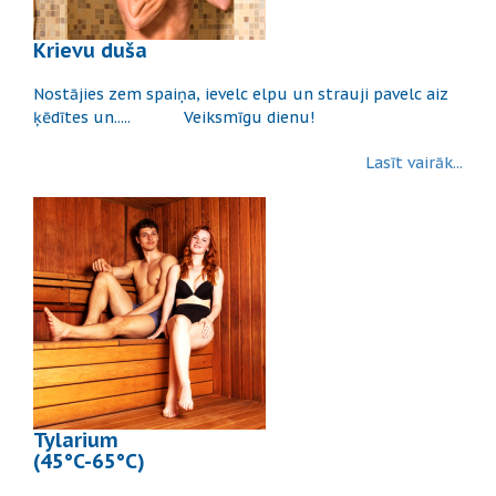
Krievu duša
Nostājies zem spaiņa, ievelc elpu un strauji pavelc aiz
ķēdītes un..... Veiksmīgu dienu!
Lasīt vairāk...
Tylarium
(45°C-65°C)