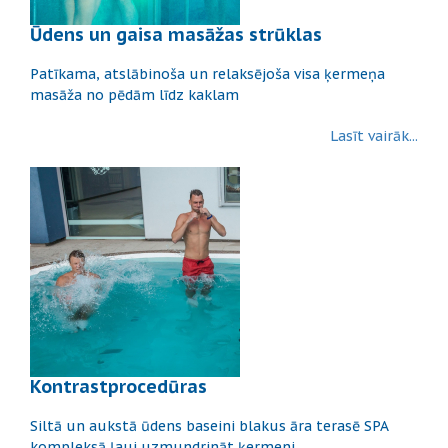
Ūdens un gaisa masāžas strūklas
Patīkama, atslābinoša un relaksējoša visa ķermeņa
masāža no pēdām līdz kaklam
Lasīt vairāk...
Kontrastprocedūras
Siltā un aukstā ūdens baseini blakus āra terasē SPA
kompleksā ļauj uzmundrināt ķermeni