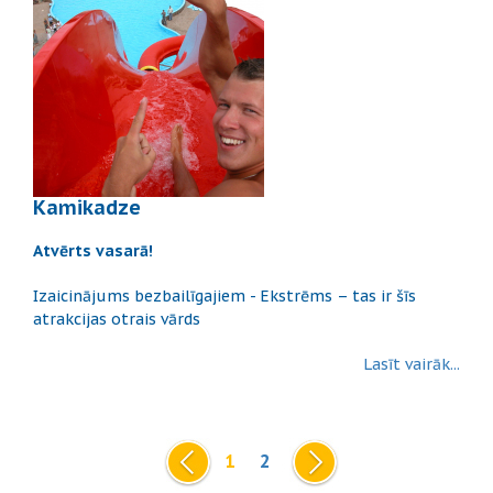
Kamikadze
Atvērts vasarā!
Izaicinājums bezbailīgajiem - Ekstrēms – tas ir šīs
atrakcijas otrais vārds
Lasīt vairāk...
1
2