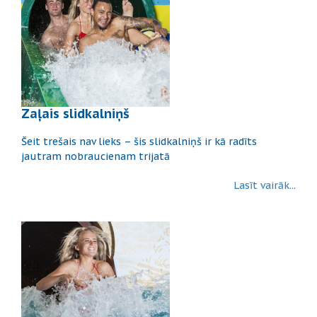
Zaļais slidkalniņš
Šeit trešais nav lieks – šis slidkalniņš ir kā radīts
jautram nobraucienam trijatā
Lasīt vairāk...