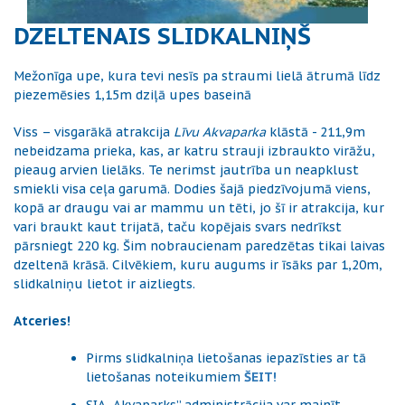
DZELTENAIS SLIDKALNIŅŠ
Mežonīga upe, kura tevi nesīs pa straumi lielā ātrumā līdz
piezemēsies 1,15m dziļā upes baseinā
Viss – visgarākā atrakcija
Līvu Akvaparka
klāstā - 211,9m
nebeidzama prieka, kas, ar katru strauji izbraukto virāžu,
pieaug arvien lielāks. Te nerimst jautrība un neapklust
smiekli visa ceļa garumā. Dodies šajā piedzīvojumā viens,
kopā ar draugu vai ar mammu un tēti, jo šī ir atrakcija, kur
vari braukt kaut trijatā, taču kopējais svars nedrīkst
pārsniegt 220 kg. Šim nobraucienam paredzētas tikai laivas
dzeltenā krāsā. Cilvēkiem, kuru augums ir īsāks par 1,20m,
slidkalniņu lietot ir aizliegts.
Atceries!
Pirms slidkalniņa lietošanas iepazīsties ar tā
lietošanas noteikumiem
ŠEIT!
SIA „Akvaparks” administrācija var mainīt