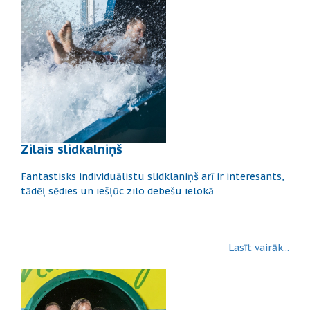
Zilais slidkalniņš
Fantastisks individuālistu slidklaniņš arī ir interesants,
tādēļ sēdies un iešļūc zilo debešu ielokā
Lasīt vairāk...