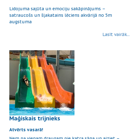
Lidojuma sajūta un emociju sakāpinājums –
satraucošs un šļakatains lēciens akvārijā no 5m
augstuma
Lasīt vairāk...
Maģiskais trijnieks
Atvērts vasarā!
Ņem pa vienam draugam pie katra sāna un aiziet –