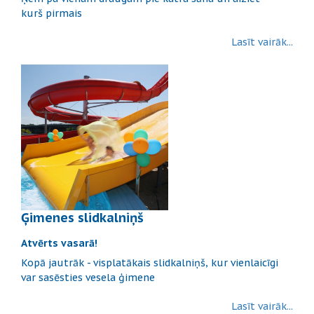
kurš pirmais
Lasīt vairāk...
Ģimenes slidkalniņš
Atvērts vasarā!
Kopā jautrāk - visplatākais slidkalniņš, kur vienlaicīgi
var sasēsties vesela ģimene
Lasīt vairāk...