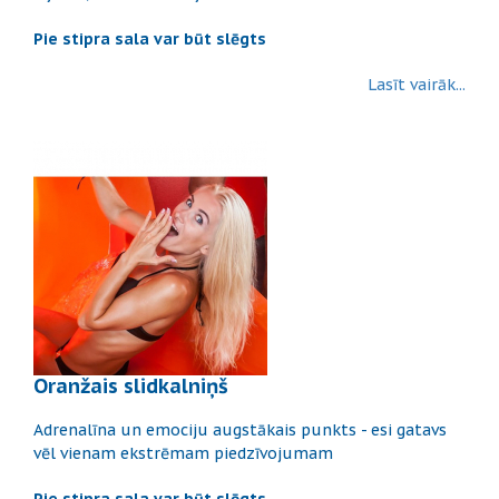
Pie stipra sala var būt slēgts
Lasīt vairāk...
Oranžais slidkalniņš
Adrenalīna un emociju augstākais punkts - esi gatavs
vēl vienam ekstrēmam piedzīvojumam
Pie stipra sala var būt slēgts