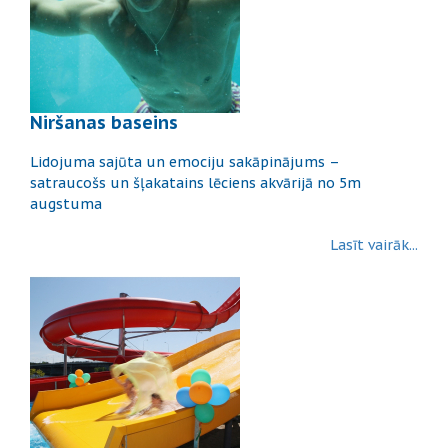
Niršanas baseins
Lidojuma sajūta un emociju sakāpinājums –
satraucošs un šļakatains lēciens akvārijā no 5m
augstuma
Lasīt vairāk...