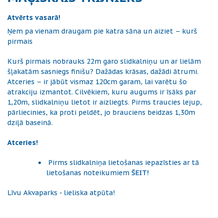
Atvērts vasarā!
Ņem pa vienam draugam pie katra sāna un aiziet – kurš
pirmais
Kurš pirmais nobrauks 22m garo slidkalniņu un ar lielām
šļakatām sasniegs finišu? Dažādas krāsas, dažādi ātrumi.
Atceries – ir jābūt vismaz 120cm garam, lai varētu šo
atrakciju izmantot. Cilvēkiem, kuru augums ir īsāks par
1,20m, slidkalniņu lietot ir aizliegts. Pirms traucies lejup,
pārliecinies, ka proti peldēt, jo brauciens beidzas 1,30m
dziļā baseinā.
Atceries!
Pirms slidkalniņa lietošanas iepazīsties ar tā
lietošanas noteikumiem
ŠEIT!
Līvu Akvaparks - lieliska atpūta!