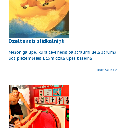
Dzeltenais slidkalniņš
Mežonīga upe, kura tevi nesīs pa straumi lielā ātrumā
līdz piezemēsies 1,15m dziļā upes baseinā
Lasīt vairāk...