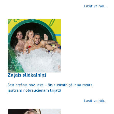
Lasīt vairāk...
Zaļais slidkalniņš
Šeit trešais nav lieks – šis slidkalniņš ir kā radīts
jautram nobraucienam trijatā
Lasīt vairāk...