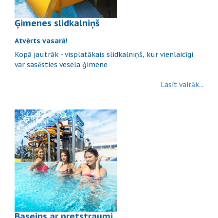
Ģimenes slidkalniņš
Atvērts vasarā!
Kopā jautrāk - visplatākais slidkalniņš, kur vienlaicīgi
var sasēsties vesela ģimene
Lasīt vairāk...
Baseins ar pretstraumi