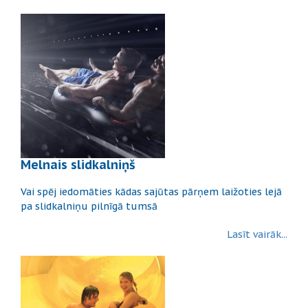
Melnais slidkalniņš
Vai spēj iedomāties kādas sajūtas pārņem laižoties lejā
pa slidkalniņu pilnīgā tumsā
Lasīt vairāk...