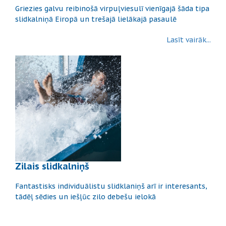
Griezies galvu reibinošā virpuļviesulī vienīgajā šāda tipa
slidkalniņā Eiropā un trešajā lielākajā pasaulē
Lasīt vairāk...
Zilais slidkalniņš
Fantastisks individuālistu slidklaniņš arī ir interesants,
tādēļ sēdies un iešļūc zilo debešu ielokā