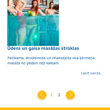
Ūdens un gaisa masāžas strūklas
Patīkama, atslābinoša un relaksējoša visa ķermeņa
masāža no pēdām līdz kaklam
Lasīt vairāk...
1
2