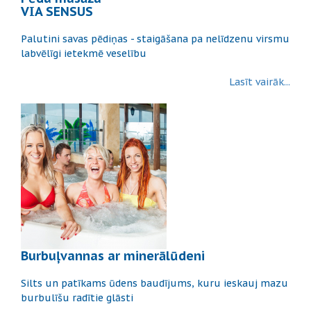
VIA SENSUS
Palutini savas pēdiņas - staigāšana pa nelīdzenu virsmu
labvēlīgi ietekmē veselību
Lasīt vairāk...
Burbuļvannas ar minerālūdeni
Silts un patīkams ūdens baudījums, kuru ieskauj mazu
burbulīšu radītie glāsti