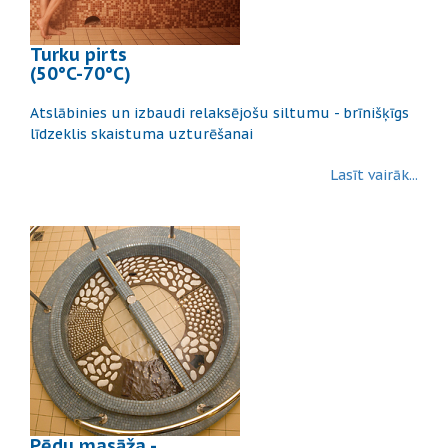
Turku pirts
(50°C-70°C)
Atslābinies un izbaudi relaksējošu siltumu - brīnišķīgs
līdzeklis skaistuma uzturēšanai
Lasīt vairāk...
Pēdu masāža -