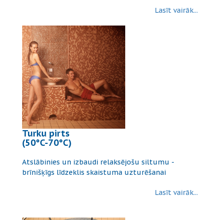
Lasīt vairāk...
Turku pirts
(50°C-70°C)
Atslābinies un izbaudi relaksējošu siltumu -
brīnišķīgs līdzeklis skaistuma uzturēšanai
Lasīt vairāk...